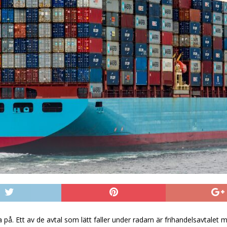
a på. Ett av de avtal som lätt faller under radarn är frihandelsavtalet