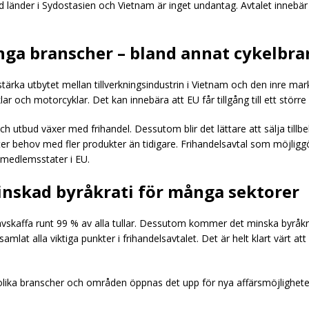
d länder i Sydostasien och Vietnam är inget undantag. Avtalet inneb
nga branscher – bland annat cykelbr
ärka utbytet mellan tillverkningsindustrin i Vietnam och den inre mark
ar och motorcyklar. Det kan innebära att EU får tillgång till ett större
 utbud växer med frihandel. Dessutom blir det lättare att sälja tillbeh
r behov med fler produkter än tidigare. Frihandelsavtal som möjliggör 
 medlemsstater i EU.
inskad byråkrati för många sektorer
kaffa runt 99 % av alla tullar. Dessutom kommer det minska byråkratin
samlat alla viktiga punkter i frihandelsavtalet. Det är helt klart värt 
lika branscher och områden öppnas det upp för nya affärsmöjligheter.