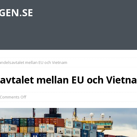
GEN.SE
andelsavtalet mellan EU och Vietnam
savtalet mellan EU och Vietn
Comments Off