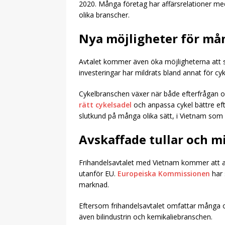
2020. Många företag har affärsrelationer me
olika branscher.
Nya möjligheter för må
Avtalet kommer även öka möjligheterna att st
investeringar har mildrats bland annat för cykl
Cykelbranschen växer när både efterfrågan och
rätt cykelsadel
och anpassa cykel bättre efte
slutkund på många olika sätt, i Vietnam som
Avskaffade tullar och m
Frihandelsavtalet med Vietnam kommer att avs
utanför EU.
Europeiska Kommissionen
har 
marknad.
Eftersom frihandelsavtalet omfattar många o
även bilindustrin och kemikaliebranschen.