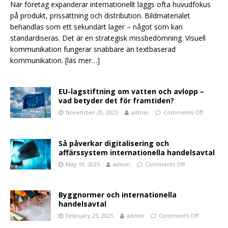
När företag expanderar internationellt läggs ofta huvudfokus
på produkt, prissättning och distribution. Bildmaterialet
behandlas som ett sekundärt lager – något som kan
standardiseras. Det är en strategisk missbedömning. Visuell
kommunikation fungerar snabbare än textbaserad
kommunikation.
[läs mer…]
EU-lagstiftning om vatten och avlopp –
vad betyder det för framtiden?
November 20, 2025
admin
Comments Off
Så påverkar digitalisering och
affärssystem internationella handelsavtal
May 19, 2025
admin
Comments Off
Byggnormer och internationella
handelsavtal
February 25, 2025
admin
Comments Off