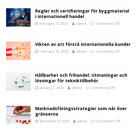
Regler och certifieringar för byggmaterial
i internationell handel
February 17, 2025
admin
Comments Off
Vikten av att förstå internationella kunder
February 10, 2025
admin
Comments Off
Hållbarhet och frihandel: Utmaningar och
lösningar för tekniktillbehör
January 2, 2025
admin
Comments Off
Marknadsföringsstrategier som når över
gränserna
November 4, 2024
admin
Comments Off