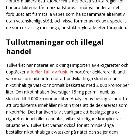
Förutom åldersrestriktioner finns det också strikta regler för
hur produkterna får marknadsföras. I många länder är det
förbjudet att framställa vapes som hälsosammare alternativ
utan vetenskapligt stöd, och vissa former av reklam, speciellt
de som riktar sig mot unga, är strikt reglerade eller förbjudna.
Tullutmaningar och illegal
handel
Tullverket har noterat en ökning i importen av e-cigaretter och
upptäcker
allt fler fall av fusk
. Importörer deklarerar ibland
varorna som nikotinfria för att undvika höga skatter, där
nikotinhaltiga vätskor normalt beskattas med 2 000 kronor per
liter. Om nikotinhalten överstiger 15 mg per ml, dubblas
skatten till 4 000 kronor per liter. Analyser av beslag visar ofta
att produkterna innehåller nikotin trots att de deklarerats som
nikotinfria. Det har även blivit vanligare att beslagtagna e-
cigaretter innehåller cannabis, vilket ytterligare komplicerar
situationen. Tullverket varnar också för att minderåriga
beställer nikotinhaltiga e-vätskor på nätet och säljer dem