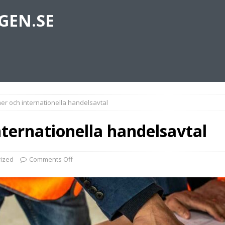
GEN.SE
r och internationella handelsavtal
ternationella handelsavtal
ized
Comments Off