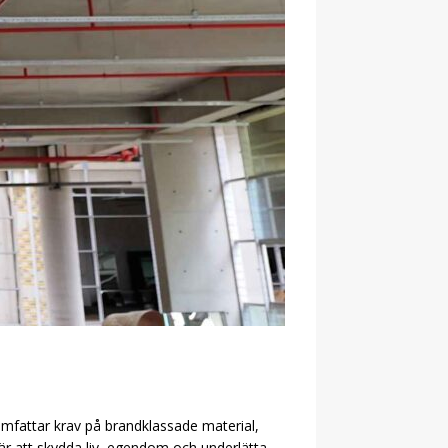
omfattar krav på brandklassade material,
r att skydda liv, egendom och underlätta