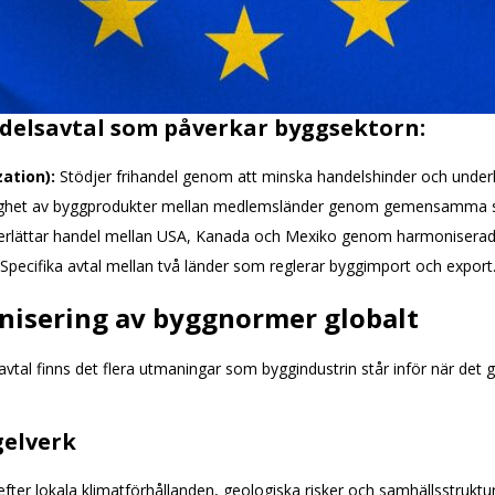
ndelsavtal som påverkar byggsektorn:
ation):
Stödjer frihandel genom att minska handelshinder och underl
rlighet av byggprodukter mellan medlemsländer genom gemensamma s
rlättar handel mellan USA, Kanada och Mexiko genom harmoniserad
Specifika avtal mellan två länder som reglerar byggimport och export
isering av byggnormer globalt
avtal finns det flera utmaningar som byggindustrin står inför när det
gelverk
ter lokala klimatförhållanden, geologiska risker och samhällsstruktu