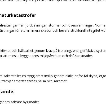
 naturkatastrofer
restningar från jordbävningar, stormar och översvämningar. Normern
nfästningar för att minimera skador och bevara strukturell integritet v
effektivitet och hållbarhet genom krav på isolering, energieffektiva sy
 är att minska byggnadens miljöpåverkan och driftskostnader.
säkerställer en trygg arbetsmiljö genom riktlinjer för fallskydd, erg
ch främjar arbetstagarnas hälsa och säkerhet.
rande:
enom säkrare byggnader.