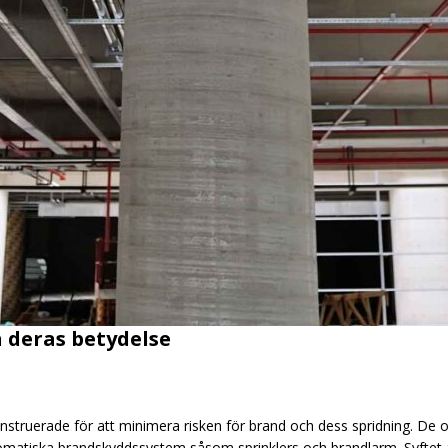
 deras betydelse
onstruerade för att minimera risken för brand och dess spridning. De 
matiska brandskyddssystem såsom sprinklers och brandlarm. Syftet ä