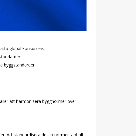
ätta global konkurrens.
tandarder.
e byggstandarder.
.
 gäller att harmonisera byggnormer över
rer. Att standardisera dessa normer globalt