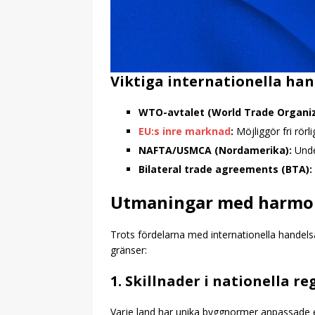
Viktiga internationella ha
WTO-avtalet (World Trade Organiz
EU:s inre marknad
:
Möjliggör fri rö
NAFTA/USMCA (Nordamerika):
Unde
Bilateral trade agreements (BTA):
Utmaningar med harmon
Trots fördelarna med internationella handels
gränser:
1. Skillnader i nationella re
Varje land har unika byggnormer anpassade ef