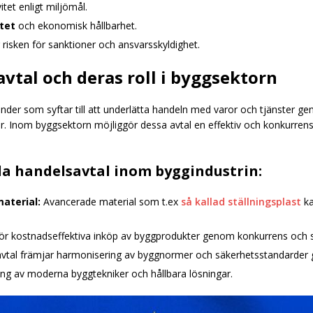
itet enligt miljömål.
itet
och ekonomisk hållbarhet.
risken för sanktioner och ansvarsskyldighet.
vtal och deras roll i byggsektorn
änder som syftar till att underlätta handeln med varor och tjänster gen
er. Inom byggsektorn möjliggör dessa avtal en effektiv och konkurren
la handelsavtal inom byggindustrin:
material:
Avancerade material som t.ex
så kallad ställningsplast
ka
ör kostnadseffektiva inköp av byggprodukter genom konkurrens och st
tal främjar harmonisering av byggnormer och säkerhetsstandarder g
ing av moderna byggtekniker och hållbara lösningar.