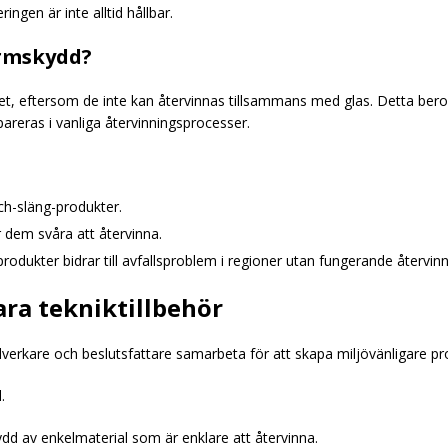
ingen är inte alltid hållbar.
ärmskydd?
et, eftersom de inte kan återvinnas tillsammans med glas. Detta bero
reras i vanliga återvinningsprocesser.
och-släng-produkter.
 dem svåra att återvinna.
 produkter bidrar till avfallsproblem i regioner utan fungerande återvi
ara tekniktillbehör
lverkare och beslutsfattare samarbeta för att skapa miljövänligare p
.
ydd av enkelmaterial som är enklare att återvinna.