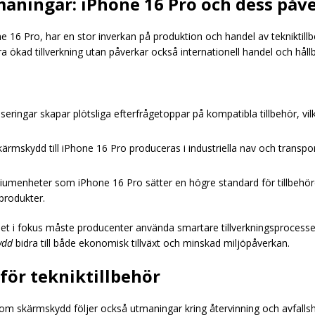
aningar: iPhone 16 Pro och dess påv
16 Pro, har en stor inverkan på produktion och handel av tekniktillb
ra ökad tillverkning utan påverkar också internationell handel och håll
eringar skapar plötsliga efterfrågetoppar på kompatibla tillbehör, vi
ärmskydd till iPhone 16 Pro produceras i industriella nav och transpo
umenheter som iPhone 16 Pro sätter en högre standard för tillbehörens k
produkter.
t i fokus måste producenter använda smartare tillverkningsprocesser
ydd
bidra till både ekonomisk tillväxt och minskad miljöpåverkan.
för tekniktillbehör
om skärmskydd följer också utmaningar kring återvinning och avfallsh