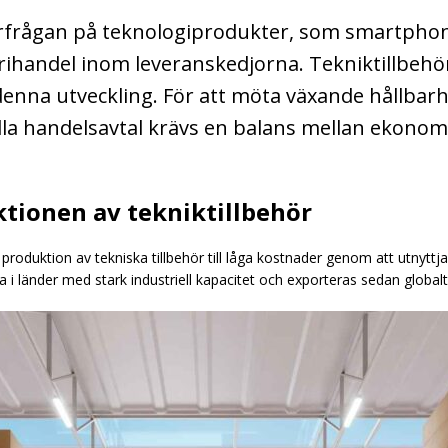
erfrågan på teknologiprodukter, som smartphone
rihandel inom leveranskedjorna. Tekniktillbehö
v denna utveckling. För att möta växande hållb
a handelsavtal krävs en balans mellan ekonomisk
ktionen av tekniktillbehör
roduktion av tekniska tillbehör till låga kostnader genom att utnyttja 
a i länder med stark industriell kapacitet och exporteras sedan globalt