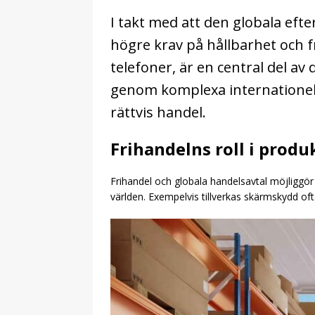
I takt med att den globala eft
högre krav på hållbarhet och f
telefoner, är en central del a
genom komplexa internationell
rättvis handel.
Frihandelns roll i produ
Frihandel och globala handelsavtal möjliggör p
världen. Exempelvis tillverkas skärmskydd oft