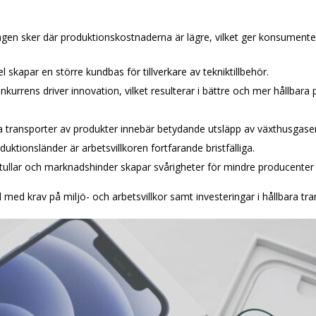
gen sker där produktionskostnaderna är lägre, vilket ger konsumenter til
el skapar en större kundbas för tillverkare av tekniktillbehör.
nkurrens driver innovation, vilket resulterar i bättre och mer hållbara 
a transporter av produkter innebär betydande utsläpp av växthusgaser
duktionsländer är arbetsvillkoren fortfarande bristfälliga.
stullar och marknadshinder skapar svårigheter för mindre producenter 
l med krav på miljö- och arbetsvillkor samt investeringar i hållbara t