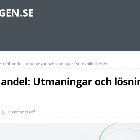
GEN.SE
ch frihandel: Utmaningar och lösningar för tekniktillbehör
handel: Utmaningar och lösni
Comments Off