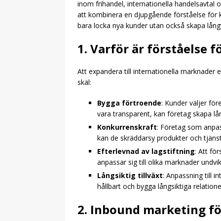
inom frihandel, internationella handelsavtal
att kombinera en djupgående förståelse för k
bara locka nya kunder utan också skapa långv
1. Varför är förståelse 
Att expandera till internationella marknader 
skäl:
Bygga förtroende
: Kunder väljer fö
vara transparent, kan företag skapa lån
Konkurrenskraft
: Företag som anpass
kan de skräddarsy produkter och tjäns
Efterlevnad av lagstiftning
: Att fö
anpassar sig till olika marknader undvi
Långsiktig tillväxt
: Anpassning till 
hållbart och bygga långsiktiga relation
2. Inbound marketing fö