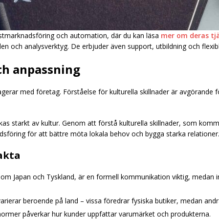
ostmarknadsföring och automation, där du kan läsa
mer om deras tj
n och analysverktyg. De erbjuder även support, utbildning och flexibl
och anpassning
eragerar med företag. Förståelse för kulturella skillnader är avgörande
 starkt av kultur. Genom att förstå kulturella skillnader, som kommu
sföring för att bättre möta lokala behov och bygga starka relationer
eakta
, som Japan och Tyskland, är en formell kommunikation viktig, medan i
varierar beroende på land – vissa föredrar fysiska butiker, medan andr
 normer påverkar hur kunder uppfattar varumärket och produkterna.