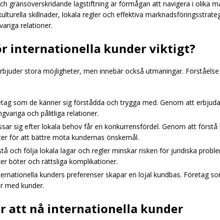
 och gränsöverskridande lagstiftning är förmågan att navigera i oli
ulturella skillnader, lokala regler och effektiva marknadsföringsstrat
ariga relationer.
för internationella kunder viktigt?
erbjuder stora möjligheter, men innebär också utmaningar. Förståelse fö
retag som de känner sig förstådda och trygga med. Genom att erbjuda
gvariga och pålitliga relationer.
ar sig efter lokala behov får en konkurrensfördel. Genom att förstå l
ter för att bättre möta kundernas önskemål.
rstå och följa lokala lagar och regler minskar risken för juridiska p
ker böter och rättsliga komplikationer.
internationella kunders preferenser skapar en lojal kundbas. Företag
er med kunder.
r att nå internationella kunder