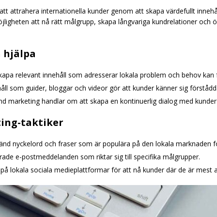
 att attrahera internationella kunder genom att skapa värdefullt inne
jligheten att nå rätt målgrupp, skapa långvariga kundrelationer o
 hjälpa
kapa relevant innehåll som adresserar lokala problem och behov kan f
åll som guider, bloggar och videor gör att kunder känner sig förstådd
und marketing handlar om att skapa en kontinuerlig dialog med kunde
ing-taktiker
änd nyckelord och fraser som är populära på den lokala marknaden för
erade e-postmeddelanden som riktar sig till specifika målgrupper.
på lokala sociala medieplattformar för att nå kunder där de är mest a