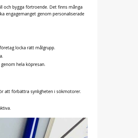
håll och bygga förtroende. Det finns många
ch öka engagemanget genom personaliserade
öretag locka rätt målgrupp.
a.
r genom hela köpresan.
 att förbättra synligheten i sökmotorer.
ktiva.